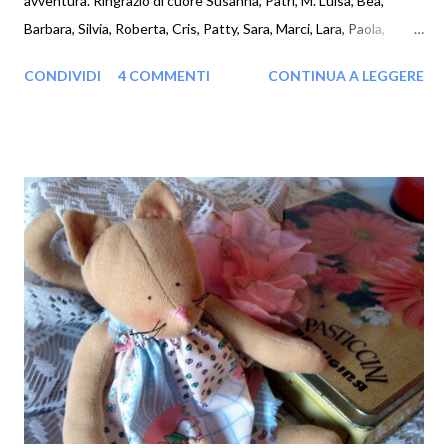
avventura. Ringrazio di cuore Susanna, Patri, M. Luisa, Bea,
Barbara, Silvia, Roberta, Cris, Patty, Sara, Marci, Lara, Paola,
Giovy, Ale: i vostri commenti e il vostro entusiasmo nel
CONDIVIDI
4 COMMENTI
CONTINUA A LEGGERE
partecipare al mio gioco mi hanno dato una grande gioia e mi
caricano di nuova energia! Per sorteggiare la vincitrice, ho
pensato di scrivere i nomi su perle di legno che poi ho mescolato
nel sacchetto arancione...la perla estratta porta il nome di
...Barbara che riceverà questa mia tenera bambolina. The winner
is BARBARA ( www.artedelluncinetto.blogspot.it )